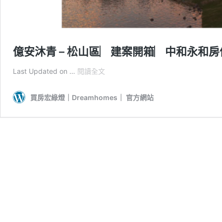
億安沐青 – 松山區︳建案開箱︳中和永和
億
Last Updated on …
閱讀全文
安
沐
買房宏綠燈｜Dreamhomes｜ 官方網站
青
–
松
山
區
︳
建
案
開
箱
︳
中