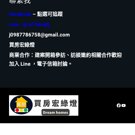
聯繫我
Facebook
– 點選可追蹤
Line : @ 619dvqfj
j0987786758@gmail.com
買房宏綠燈
商業合作
：建案開箱參訪、訪談邀約相關合作歡迎
加入 Line ，電子信箱討論。
Faceboo
YouTu