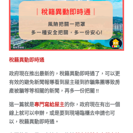
o
o
k
稅籍異動即時通
政府現在推出最新的，稅籍異動即時通了，可以更
有效的避免新聞報導看到屋主碰到詐騙集團導致房
產被騙等等相關的新聞，再多一份把關 !!
這一篇就是
專門寫給屋主
的你，政府現在有出一個
線上就可以申辦，或是要到現場臨櫃去申請也可
以，稅籍異動即時通。