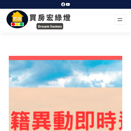
跳
Facebook
YouTube
至
主
要
內
容