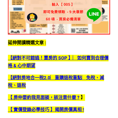
延伸閱讀精選文章 :
【絕對不可錯過！賣房的 SOP 】︳如何賣到合理價
格 & 心中期望
【絕對房地合一稅2.0︳重購退稅重點︳免稅、減
稅、退稅
【 房仲要約我見面談，該注意什麼 ?
】
【 實價登錄必學技巧 】揭開房價真相 !