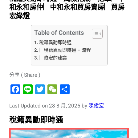
和永和房仲︳中和永和買房賣房︳買房
宏綠燈
Table of Contents
稅籍異動即時通
︳稅籍異動即時通 – 流程
︳俊宏的建議
分享 ( Share )
F
Li
T
W
分
a
n
wi
e
享
c
e
tt
C
Last Updated on 28 8 月, 2025 by
陳俊宏
e
er
h
稅籍異動即時通
b
at