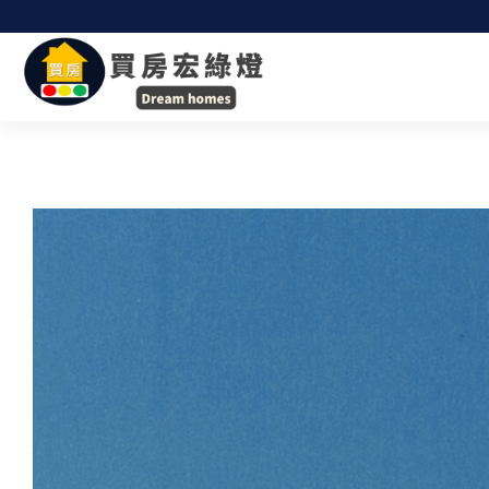
跳
至
主
要
內
容