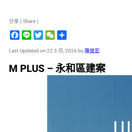
分享 ( Share )
F
Li
T
W
分
a
n
wi
e
享
c
e
tt
C
Last Updated on 22 3 月, 2026 by
陳俊宏
e
er
h
M PLUS – 永和區建案
b
at
o
o
k