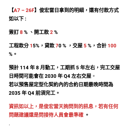
【
A7 – 26F
】俊宏當日拿到的明細，還有付款方式
如以下 :
簽訂
8
% 、開工款
2
%
工程款分
1
5%，貸款
7
0 % ，交屋
5
%，合計
100
%。
預計 114 年 8 月動工，工期抓 5 年左右，完工交屋
日時間可能會在 2030 年 Q4 左右交屋
。
若以預售屋定型化契約內的合約日期最晚時間為
2035 年 Q4 前須完工。
資訊如以上，是俊宏當天詢問到的訊息，若有任何
問題建議還是問接待人員會最準確
。
.