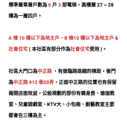
標準層單層戶數為
6
戶
3
部電梯，高樓層 27 ~ 28
樓為一層四戶。
A 棟 10 樓以下為地主戶，B 棟10 樓以下為地主戶 &
社會住宅
( 本社區有部分作為
社會住宅
使用 )。
社區大門口為
中正路
，有做臨路退縮的棟距，後門
為
中正路 412 巷20弄
，正面中正路的位置也有保留
兩間店面效益，公設規劃的部份有健身房、瑜珈教
室、兒童遊戲室、KTV大、小包廂、廚藝教室主要
都會在三樓為主。