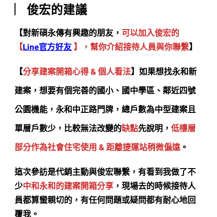
︳俊宏的建議
【對新碩永傳有興趣的朋友，
可以加入俊宏的
【
Line官方好友
】，幫你介紹接待人員與你聯繫
】
【
分享建案開箱心得 & 個人看法
】如果想找永和新
建案，想要有個完善的國小、國中學區、鄰近四號
公園機能，永和中正路門牌，總戶數為中型建案且
單層戶數少，比較無法改變的
缺點
先說明，
低樓層
部分作為社會住宅使用 & 距離捷運站稍微偏遠
。
這次參訪是代銷主動與俊宏聯繫，有看到我做了不
少
中和永和的建案開箱分享
，現場去的時候接待人
員都算蠻親切的，有任何問題或疑問都有耐心地回
覆我。