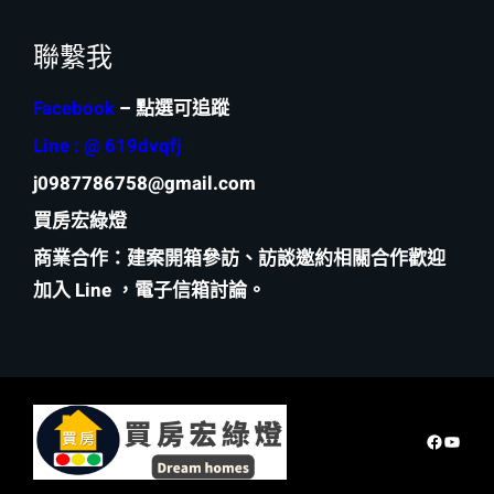
聯繫我
Facebook
– 點選可追蹤
Line : @ 619dvqfj
j0987786758@gmail.com
買房宏綠燈
商業合作
：建案開箱參訪、訪談邀約相關合作歡迎
加入 Line ，電子信箱討論。
Faceboo
YouTu