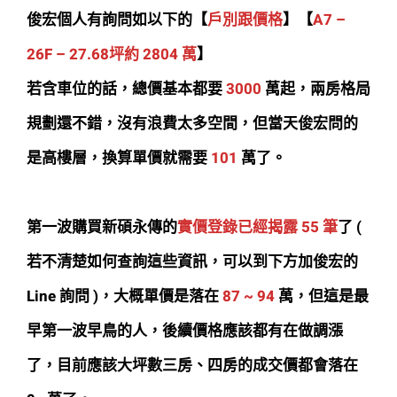
俊宏個人有詢問
如以下的【
戶別跟價格
】
【
A7 –
26F – 27.68坪約 2804 萬
】
若含車位的話，總價基本都要
3000
萬起，兩房格局
規劃還不錯，沒有浪費太多空間，但當天俊宏問的
是高樓層，換算單價就需要
101
萬了。
第一波購買新碩永傳的
實價登錄已經揭露 55 筆
了 (
若不清楚如何查詢這些資訊，可以到下方加俊宏的
Line 詢問 )，大概單價是落在
87 ~ 94
萬，但這是最
早第一波早鳥的人，後續價格應該都有在做調漲
了，目前應該大坪數三房、四房的成交價都會落在