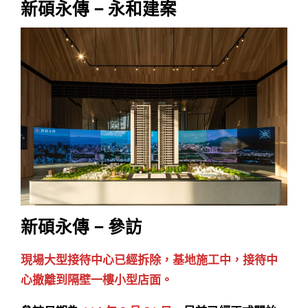
e
er
h
新碩永傳 – 永和建案
b
at
o
o
k
新碩永傳 – 參訪
現場大型接待中心已經拆除，基地施工中，接待中
心撤離到隔壁一樓小型店面。