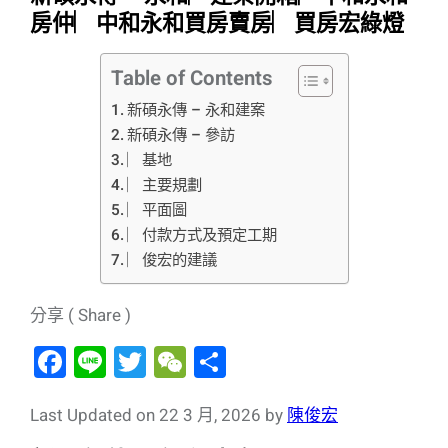
房仲︳中和永和買房賣房︳買房宏綠燈
Table of Contents
新碩永傳 – 永和建案
新碩永傳 – 參訪
︳基地
︳主要規劃
︳平面圖
︳付款方式及預定工期
︳俊宏的建議
分享 ( Share )
F
Li
T
W
分
a
n
wi
e
享
c
e
tt
C
Last Updated on 22 3 月, 2026 by
陳俊宏