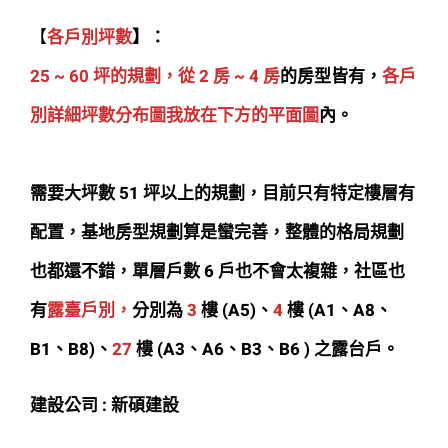
【
各戶別坪數
】：
25 ~ 60 坪的規劃，從 2 房 ~ 4 房
的房型皆有，
各戶
別詳細坪數分布圖我放在下方的平面圖
內。
需要大坪數 51 坪以上的規劃，目前只有特定樓層有
配置，基地房型規劃算是蠻完善，整體的格局規劃
也都還不錯，單層戶數 6 戶也不會太複雜，社區也
有
露臺戶別，
分別為
3
樓 (A5)、
4
樓 (A1、A8、
B1、B8)、
27
樓 (A3、A6、B3、B6 ) 之露台戶。
建設公司 : 新碩建設