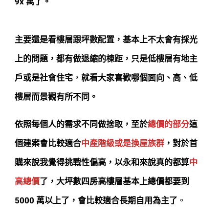
9x 萬了。
主要還是看樓層跟坪數配置，基本上不太會有採光
上的問題，都有做退縮的棟距，只是低樓層有地主
戶或是社會住宅
，
就看大家喜歡哪個面向、高、低
樓層而景觀有所不同。
依照每個人的需求不同做捨取，至於
總價的部分
這
個建案會比較適合
中產階級或是換屋族群
，對於首
購來說我覺得挑戰性偏高，以永和來說真的都算
中
高總價
了，大坪數四房高樓層基本上總價都要到
5000 萬以上了，會比較適合長期自用為主了
。