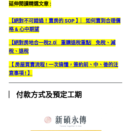
延伸閱讀精選文章 :
【絕對不可錯過！賣房的 SOP 】︳如何賣到合理價
格 & 心中期望
【絕對房地合一稅2.0︳重購退稅重點︳免稅、減
稅、退稅
【 房屋買賣流程 ! 一次搞懂，簽約前、中、後的注
意事項 ! 】
︳付款方式及預定工期