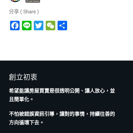
分享 ( Share )
F
Li
T
W
分
a
n
wi
e
享
c
e
tt
C
e
er
h
b
at
o
創立初衷
o
k
希望能讓房屋買賣是很透明公開、讓人放心，並
且簡單化。
不怕被錯誤資訊引導，讓對的事情，持續往善的
方向循環下去。