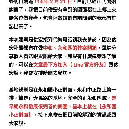
參訪日期為
114 年 2 月 21 日
，目前已經正式開始
銷售了，我把目前俊宏有拿到的圖面都在上傳上來
給各位做參考，包含坪數規劃有詢問到的我都有註
記出來了。
本次建案是俊宏接到代銷電話請我去參訪，因為俊
宏陸續都有在做
中和、永和區的建案開箱
，單純分
享個人看法跟資訊給大家，如果有什麼建案想了解
的，可以在
文章最下方加入【 Line 官方好友】
跟俊
宏說，我會安排時間去參訪。
基地規劃是在永和國小正對面，永和中正路上第一
排，算是正大馬路的基地，完全的正永和區域，
是
早期永和發展很完善的商圈，基本上就在【永和國
小正對面】，
接下來俊宏把目前瞭解到的資訊都跟
大家說~