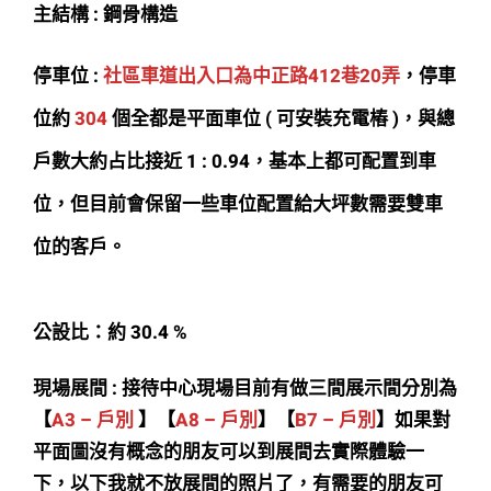
主結構 : 鋼骨構造
停車位 :
社區車道出入口為中正路412巷20弄
，停車
位約
304
個全都是平面車位 ( 可安裝充電樁 )，與總
戶數大約占比接近 1 : 0.94，基本上都可配置到車
位，但目前會保留一些車位配置給大坪數需要雙車
位的客戶。
公設比：約 30.4 %
現場展間 : 接待中心現場目前有做三間展示間分別為
【
A3 – 戶別
】【
A8 – 戶別
】【
B7 – 戶別
】如果對
平面圖沒有概念的朋友可以到展間去實際體驗一
下，以下我就不放展間的照片了，有需要的朋友可