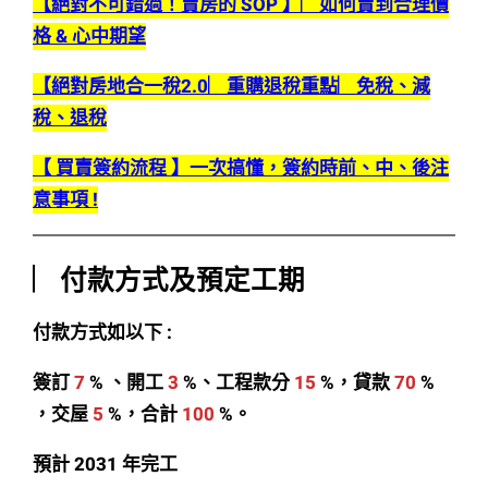
【絕對不可錯過！賣房的 SOP 】︳如何賣到合理價
格 & 心中期望
【絕對房地合一稅2.0︳重購退稅重點︳免稅、減
稅、退稅
【 買賣簽約流程 】一次搞懂，簽約時前、中、後注
意事項 !
︳付款方式及預定工期
付款方式如以下 :
簽訂
7
% 、
開工
3
%、工程款分
15
%，貸款
70
%
，交屋
5
%，合計
100
%。
預計 2031 年完工