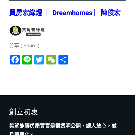
買房宏綠燈 ︳Dreamhomes ︳陳俊宏
分享 ( Share )
F
Li
T
W
分
a
n
wi
e
享
c
e
tt
C
e
er
h
b
at
o
創立初衷
o
k
希望能讓房屋買賣是很透明公開、讓人放心，並
且簡單化。