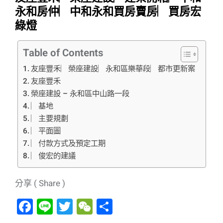
永和房仲︳中和永和買房賣房︳買房宏
綠燈
Table of Contents
友座豐禾︳榮座建設︳永和區樂華段︳都市更新案
友座豐禾
榮座建設 – 永和區中山路一段
︳基地
︳主要規劃
︳平面圖
︳付款方式及預定工期
︳俊宏的建議
分享 ( Share )
F
Li
T
W
分
a
n
wi
e
享