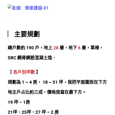
.
︳主要規劃
總戶數約 190 戶
，地上
28
層，地下
6
層，單棟，
SRC 鋼骨鋼筋混凝土造
。
【
各戶別坪數
】
規劃為 1 ~ 4 房， 18 ~ 51 坪，我把平面圖放在下方
地主戶占比約三成，價格我寫在最下方。
19 坪 – 1房
21坪、25坪、27 坪 – 2 房