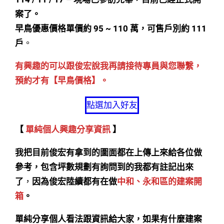
案了。
早鳥優惠價格單價約 95 ~ 110 萬，可售戶別約 111
戶
。
有興趣的可以跟俊宏說我再請接待專員與您聯繫，
預約才有【早鳥價格】。
點選加入好友
【
單純個人興趣分享資訊
】
我把目前俊宏有拿到的圖面都在上傳上來給各位做
參考，包含坪數規劃有詢問到的我都有註記出來
了
，
因為俊宏陸續都有在做
中和、永和區的建案開
箱
。
單純分享個人看法跟資訊給大家，如果有什麼建案