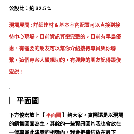
公設比：約 32.5 %
現場展間 :
詳細建材 & 基本室內配置
可以直接到接
待中心現場，目前資訊算蠻完整的，目前有
早鳥優
惠，有需要的朋友可以幫你介紹接待專員與你聯
繫
，這個專案人蠻親切的，有興趣的朋友記得跟俊
宏說 !
.
︳平面圖
下方俊宏放上【
平面圖
】給大家，實際還是以現場
的銷售圖面為主，其餘的一些資訊圖片我也會放在
一個專屬此建案的相簿內，我會把連結放在最下