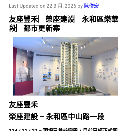
c
e
tt
C
Last Updated on 22 3 月, 2026 by
陳俊宏
e
er
h
友座豐禾︳榮座建設︳永和區樂華
b
at
段︳都市更新案
o
o
k
友座豐禾
榮座建設 – 永和區中山路一段
114 / 11 / 17 – 現場已參訪完畢，目前已經正式開