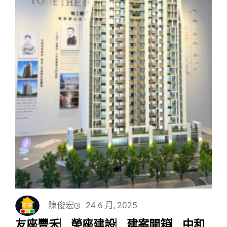
陳俊宏
24 6 月, 2025
友座豐禾︳榮座建設︳建案開箱︳中和