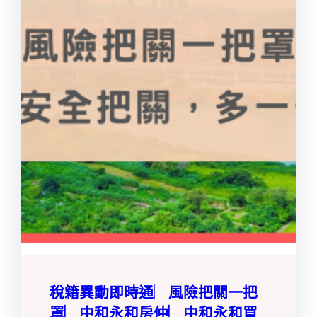
稅籍異動即時通︳風險把關一把
罩︳中和永和房仲︳中和永和買