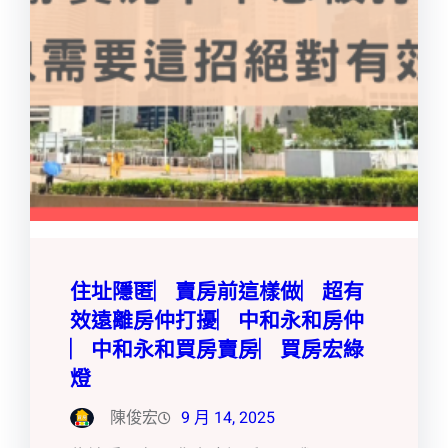
住址隱匿︳賣房前這樣做︳超有
效遠離房仲打擾︳中和永和房仲
︳中和永和買房賣房︳買房宏綠
燈
陳俊宏
9 月 14, 2025