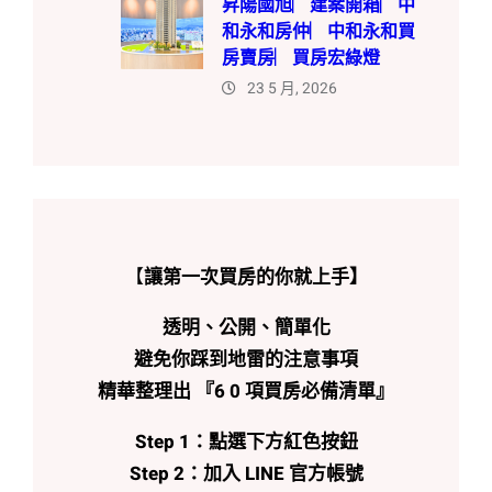
昇陽國旭︳建案開箱︳中
和永和房仲︳中和永和買
房賣房︳買房宏綠燈
23 5 月, 2026
【
讓第一次買房的你就上手】
透明、公開、簡單化
避免你踩到地雷的注意事項
精華整理出 『6 0 項買房必備清單』
Step 1：點選下方紅色按鈕
Step 2：加入 LINE 官方帳號