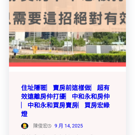
住址隱匿︳賣房前這樣做︳超有
效遠離房仲打擾︳中和永和房仲
︳中和永和買房賣房︳買房宏綠
燈
陳俊宏
9 月 14, 2025