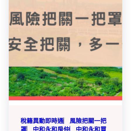
稅籍異動即時通︳風險把關一把
罩︳中和永和房仲︳中和永和買