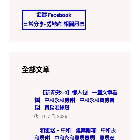
追蹤 Facebook
日常分享-房地產 相關訊息
全部文章
【新青安3.0】懶人包︳
一篇文章看懂︳中和永和
房仲︳中和永和買房賣房
︳買房宏綠燈
16 7 月, 2026
和雅琚 – 中和︳建案開