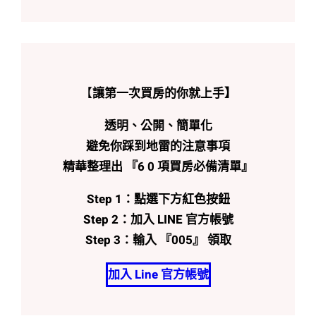
昇陽國旭︳建案開箱︳中
和永和房仲︳中和永和買
房賣房︳買房宏綠燈
23 5 月, 2026
【
讓第一次買房的你就上手】
透明、公開、簡單化
避免你踩到地雷的注意事項
精華整理出 『6 0 項買房必備清單』
Step 1：點選下方紅色按鈕
Step 2：加入 LINE 官方帳號