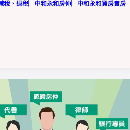
、減稅、退稅︳中和永和房仲︳中和永和買房賣房