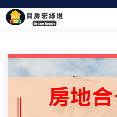
跳
至
主
要
內
容