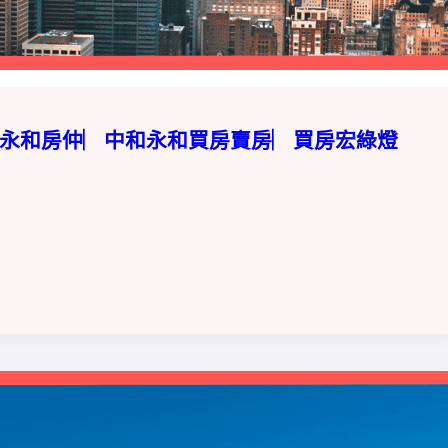
中和永和房仲︳中和永和買房賣房︳買房宏綠燈