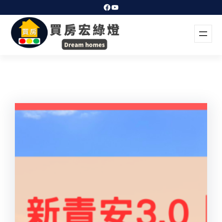
跳
Facebook
YouTube
至
主
要
內
容