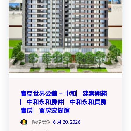
寶亞世界公舘 – 中和︳建案開箱
︳中和永和房仲︳中和永和買房
賣房︳買房宏綠燈
陳俊宏
6 月 20, 2026