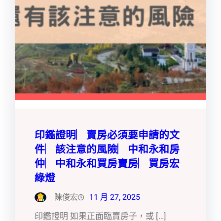
印鑑證明︳賣房必須要申請的文
件︳該注意的風險︳中和永和房
仲︳中和永和買房賣房︳買房宏
綠燈
陳俊宏
11 月 27, 2025
印鑑證明 如果正面臨賣房子，或 […]