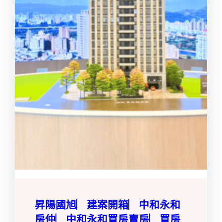
昇陽國旭︳建案開箱︳中和永和
房仲︳中和永和買房賣房︳買房